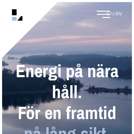
EN
/
SV
Energi på nära
håll.
För en framtid
på lång sikt.